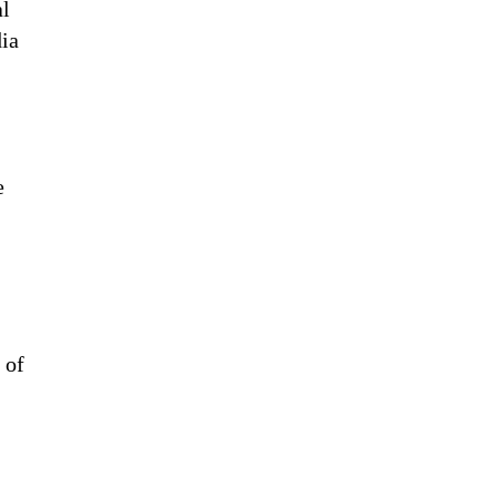
al
dia
e
 of