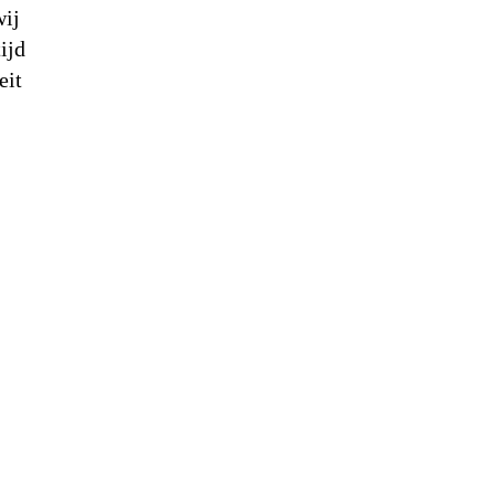
wij
ijd
eit