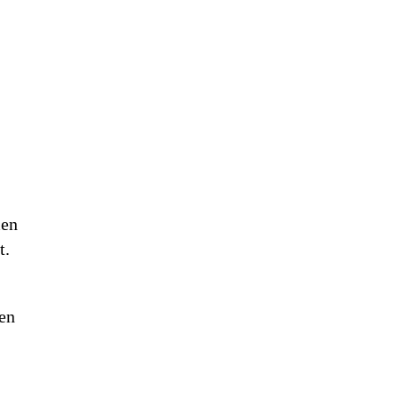
men
t.
 en